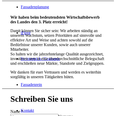
Fassadenplanung
Wir haben beim bedeutendsten Wirtschaftsbewerb
des Landes den 3. Platz erreicht!
Damit können Sie sicher sein: Wir arbeiten ständig an
iFloor
unserem Wachstum, setzen Prioritäten auf sinnvolle und
effektive Art und Weise und achten sowohl auf die
Bedürfnisse unserer Kunden, sowie auch unserer
Mitarbeiter.
So halten wir die jahrzehntelange Qualität ausgezeichnet,
investieren stets in eine überdurchschnittliche Belegschaft
Steinteppich / Granupur
und erschließen neue Märkte, Standorte und Zielgruppen.
Wir danken für euer Vertrauen und werden es weiterhin
sorgfältig in unseren Tätigkeiten hüten.
Fassadenrein
Schreiben Sie uns
Kontakt
Name
*